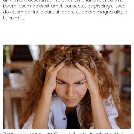
an nemore deseruisse. Pro delenit menandri periculis ne.
Lorem ipsum dolor sit amet, consectet adipiscing elit,sed
do eiusm por incididunt ut labore et dolore magna aliqua.
Ut enim […]
Things to do when suffering from
migraines
Te pri labitur pertinacia. Quo ea etiam viris soluta, cum in