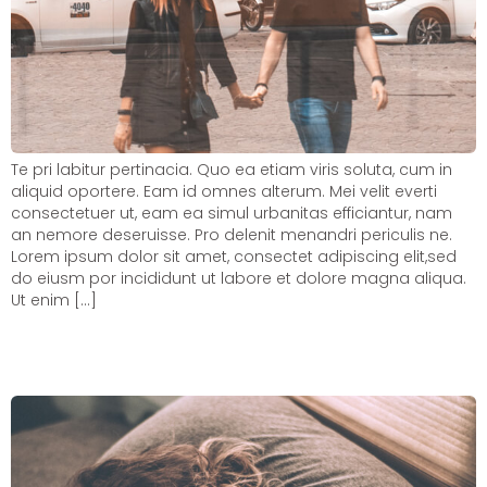
Te pri labitur pertinacia. Quo ea etiam viris soluta, cum in
aliquid oportere. Eam id omnes alterum. Mei velit everti
consectetuer ut, eam ea simul urbanitas efficiantur, nam
an nemore deseruisse. Pro delenit menandri periculis ne.
Lorem ipsum dolor sit amet, consectet adipiscing elit,sed
do eiusm por incididunt ut labore et dolore magna aliqua.
Ut enim […]
How to improve your sleep in
stressful times