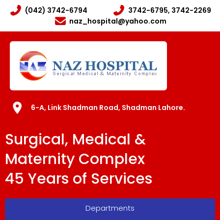
(042) 3742-6794
3742-6795, 3742-2269
naz_hospital@yahoo.com
6-A, Link Shadman Road, Shadman Lahore.
Surgical, Medical &
Maternity Complex
45 Years of Services
Departments