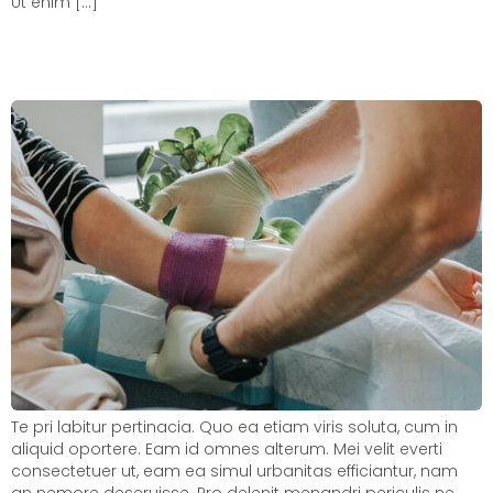
Ut enim […]
Patient Guide for High Cholesterol
Treatment
Te pri labitur pertinacia. Quo ea etiam viris soluta, cum in
aliquid oportere. Eam id omnes alterum. Mei velit everti
consectetuer ut, eam ea simul urbanitas efficiantur, nam