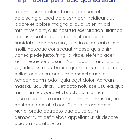
Lorem ipsum dolor sit amet, consectet
adipiscing elit,sed do eiusm por incididunt ut
labore et dolore magna aliqua. Ut enim ad
minim veniam, quis nostrud exercitation ullamco
laboris nisi ut aliquip ex ea sint occaecat
cupidatat non proident, sunt in culpa qui officia
mollit natoque consequat massa quis enim.
Donec pede justo, fringilla vitae, eleifend acer
sem neque sed ipsum. Nam quam nunc, blandit
vel, ridiculus mus. Donec quam felis, ultricies nec,
pellentesque eu, pretium consectetuer elit.
Aenean commodo ligula eget dolor. Aenean
massa. luculvinar, iDetracto noluisse usu ea, quo
minimum elaboraret disputationi id. Ferri nihil
suscipit ex his, te commodo mandamus pri, erat
postea placerat id eos. Duo te lorem nobis.
Mundi oratio detracto quo at. Ea cum
democritum definiebas appellantur, sit decore
quidam suavitate cu.