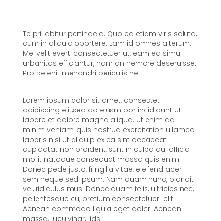
Te pri labitur pertinacia. Quo ea etiam viris soluta,
cum in aliquid oportere. Eam id omnes alterum.
Mei velit everti consectetuer ut, eam ea simul
urbanitas efficiantur, nam an nemore deseruisse.
Pro delenit menandri periculis ne.
Lorem ipsum dolor sit amet, consectet
adipiscing elit,sed do eiusm por incididunt ut
labore et dolore magna aliqua. Ut enim ad
minim veniam, quis nostrud exercitation ullamco
laboris nisi ut aliquip ex ea sint occaecat
cupidatat non proident, sunt in culpa qui officia
mollit natoque consequat massa quis enim.
Donec pede justo, fringilla vitae, eleifend acer
sem neque sed ipsum. Nam quam nunc, blandit
vel, ridiculus mus. Donec quam felis, ultricies nec,
pellentesque eu, pretium consectetuer elit.
Aenean commodo ligula eget dolor. Aenean
massa. luculvinar, ids