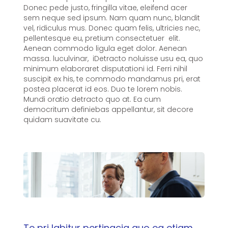
Donec pede justo, fringilla vitae, eleifend acer
sem neque sed ipsum. Nam quam nunc, blandit
vel, ridiculus mus. Donec quam felis, ultricies nec,
pellentesque eu, pretium consectetuer elit.
Aenean commodo ligula eget dolor. Aenean
massa. luculvinar, iDetracto noluisse usu ea, quo
minimum elaboraret disputationi id. Ferri nihil
suscipit ex his, te commodo mandamus pri, erat
postea placerat id eos. Duo te lorem nobis.
Mundi oratio detracto quo at. Ea cum
democritum definiebas appellantur, sit decore
quidam suavitate cu.
Te pri labitur pertinacia quo ea etiam