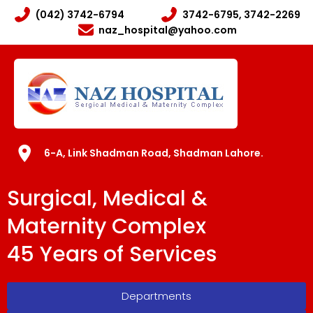
(042) 3742-6794
3742-6795, 3742-2269
naz_hospital@yahoo.com
6-A, Link Shadman Road, Shadman Lahore.
Surgical, Medical &
Maternity Complex
45 Years of Services
Departments