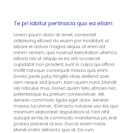
Te pri labitur pertinacia quo ea etiam
Lorem ipsum dolor sit amet, consectet
adipiscing elit,sed do eiusm por incididunt ut
labore et dolore magna aliqua. Ut enim ad
minim veniam, quis nostrud exercitation ullamco
laboris nisi ut aliquip ex ea sint occaecat
cupidatat non proident, sunt in culpa qui officia
mollit natoque consequat massa quis enim.
Donec pede justo, fringilla vitae, eleifend acer
sem neque sed ipsum. Nam quam nunc, blandit
vel, ridiculus mus. Donec quam felis, ultricies nec,
pellentesque eu, pretium consectetuer elit.
Aenean commodo ligula eget dolor. Aenean
massa. luculvinar, iDetracto noluisse usu ea, quo
minimum elaboraret disputationi id. Ferri nihil
suscipit ex his, te commodo mandamus pri, erat
postea placerat id eos. Duo te lorem nobis.
Mundi oratio detracto quo at. Ea cum