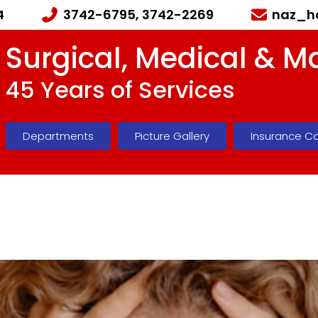
4
3742-6795, 3742-2269
naz_h
Surgical, Medical & M
45 Years of Services
Departments
Picture Gallery
Insurance C
ffering from migraines