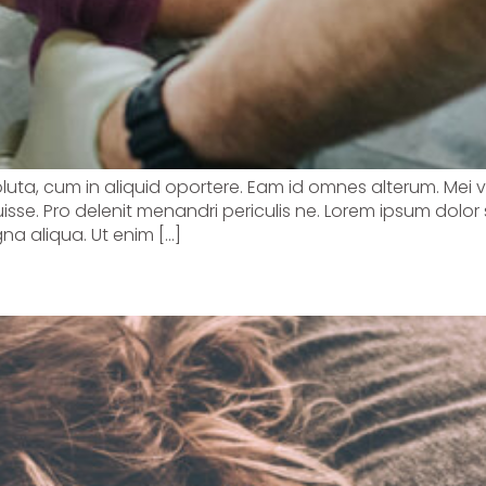
soluta, cum in aliquid oportere. Eam id omnes alterum. Mei 
sse. Pro delenit menandri periculis ne. Lorem ipsum dolor 
na aliqua. Ut enim […]
leep in stressful times