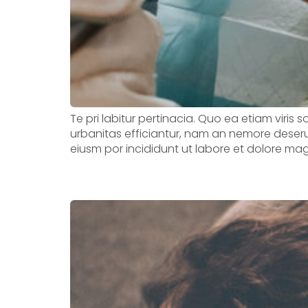
Te pri labitur pertinacia. Quo ea etiam viris 
urbanitas efficiantur, nam an nemore deserui
eiusm por incididunt ut labore et dolore mag
How to improve your s