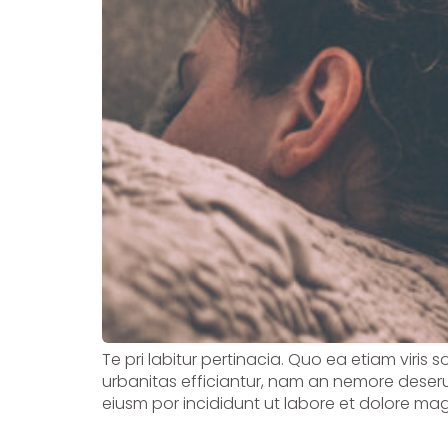
Te pri labitur pertinacia. Quo ea etiam viris 
urbanitas efficiantur, nam an nemore deserui
eiusm por incididunt ut labore et dolore mag
The Risk factors of h