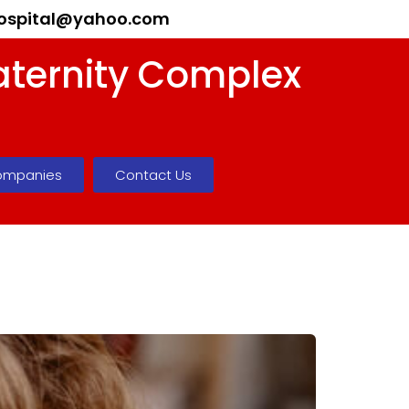
ospital@yahoo.com
aternity Complex
ompanies
Contact Us