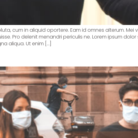
soluta, cum in aliquid oportere. Eam id omnes alterum. Mei 
sse. Pro delenit menandri periculis ne. Lorem ipsum dolor 
na aliqua. Ut enim […]
ones during COVID19