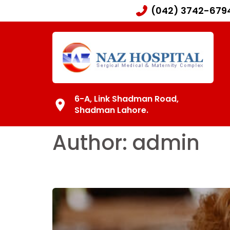
(042) 3742-679
6-A, Link Shadman Road,
Shadman Lahore.
Author:
admin
Things to do when su