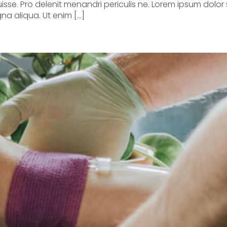
sse. Pro delenit menandri periculis ne. Lorem ipsum dolor 
na aliqua. Ut enim […]
h Cholesterol Treatment