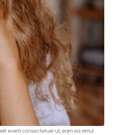
velit everti consectetuer ut, eam ea simul