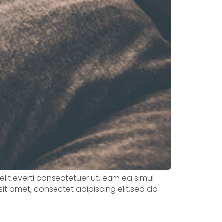
velit everti consectetuer ut, eam ea simul
sit amet, consectet adipiscing elit,sed do